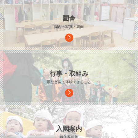
園舎
園内の写真・図面
行事・取組み
畑など園で体験できること
入園案内
募集要項等