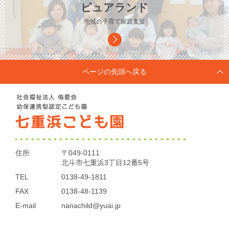
ピュアランド
地域の子育て家庭支援
ページの先頭へ戻る
住所
〒049-0111
北斗市七重浜3丁目12番5号
TEL
0138-49-1811
FAX
0138-48-1139
E-mail
nanachild@yuai.jp