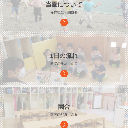
当園について
保育理念・園概要
1日の流れ
園での生活・食育
園舎
園内の写真・図面