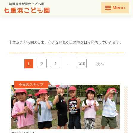
Menu
七重浜こども園の日常、小さな発見や出来事を日々発信していきます。
1
2
3
…
310
次へ
今日のスナップ