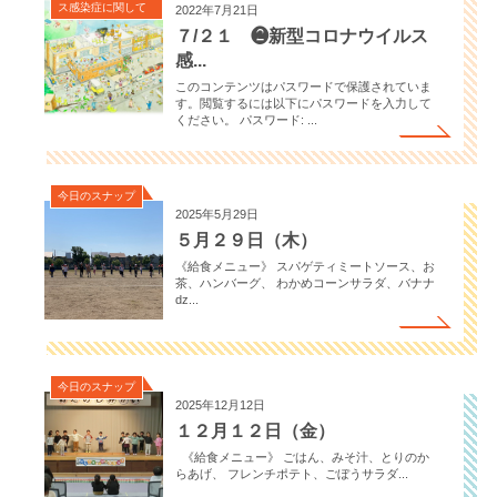
ス感染症に関して
2022年7月21日
７/２１ ❷新型コロナウイルス
感...
このコンテンツはパスワードで保護されていま
す。閲覧するには以下にパスワードを入力して
ください。 パスワード: ...
今日のスナップ
2025年5月29日
５月２９日（木）
《給食メニュー》 スパゲティミートソース、お
茶、ハンバーグ、 わかめコーンサラダ、バナナ
ǳ...
今日のスナップ
2025年12月12日
１２月１２日（金）
《給食メニュー》 ごはん、みそ汁、とりのか
らあげ、 フレンチポテト、ごぼうサラダ...