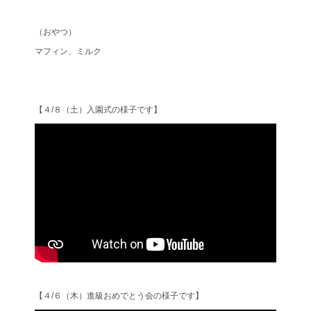
（おやつ）
マフィン、ミルク
【４/８（土）入園式の様子です】
【４/６（木）進級おめでとう会の様子です】