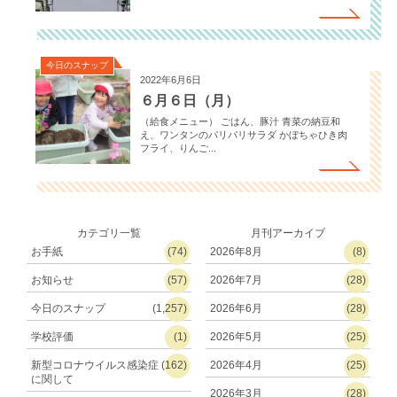
今日のスナップ
2022年6月6日
６月６日（月）
（給食メニュー） ごはん、豚汁 青菜の納豆和
え、ワンタンのパリパリサラダ かぼちゃひき肉
フライ、りんご...
カテゴリ一覧
月刊アーカイブ
お手紙
(74)
2026年8月
(8)
お知らせ
(57)
2026年7月
(28)
今日のスナップ
(1,257)
2026年6月
(28)
学校評価
(1)
2026年5月
(25)
新型コロナウイルス感染症
(162)
2026年4月
(25)
に関して
2026年3月
(28)