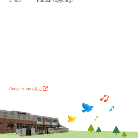
E-mail
nanachild@yuai.jp
GoogleMapsで見る