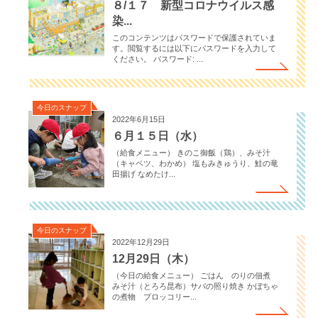
８/１７ 新型コロナウイルス感
染...
このコンテンツはパスワードで保護されていま
す。閲覧するには以下にパスワードを入力して
ください。 パスワード: ...
今日のスナップ
2022年6月15日
６月１５日（水）
（給食メニュー） きのこ御飯（鶏）、みそ汁
（キャベツ、わかめ） 塩もみきゅうり、鮭の竜
田揚げ なめたけ...
今日のスナップ
2022年12月29日
12月29日（木）
（今日の給食メニュー） ごはん のりの佃煮
みそ汁（とろろ昆布）サバの照り焼き かぼちゃ
の煮物 ブロッコリー...