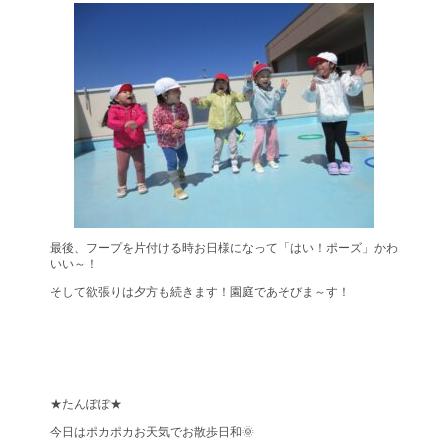
最後、フープを片付ける時お日様になって「はい！ポーズ」かわ
いい～！
そして欲張りは夕方も続きます！園庭であそびま～す！
★たんぽぽ★
今日はポカポカお天気でお散歩日和🌞