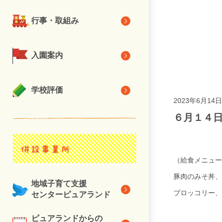
行事・取組み
入園案内
学校評価
2023年6月14日
６月１４
（給食メニュー
豚肉のみそ丼、
地域子育て支援
ブロッコリー、
センターピュアランド
ピュアランドからの