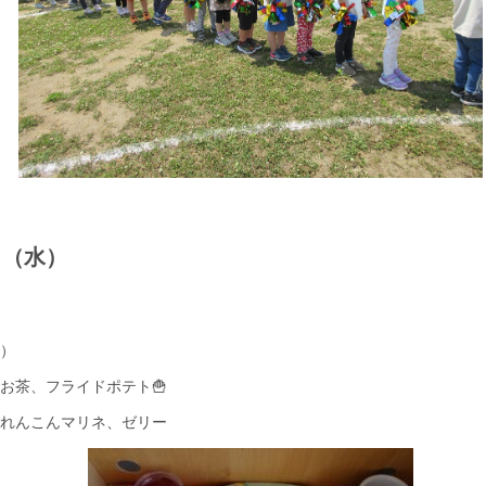
日（水）
）
お茶、フライドポテト🍟
れんこんマリネ、ゼリー