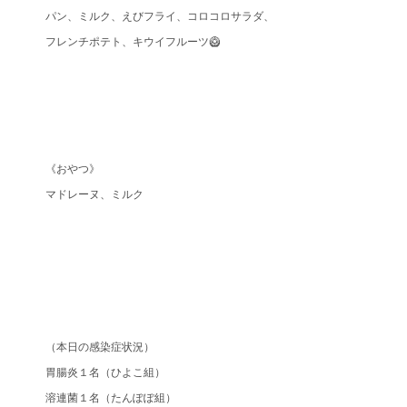
パン、ミルク、えびフライ、コロコロサラダ、
フレンチポテト、キウイフルーツ🥝
《おやつ》
マドレーヌ、ミルク
（本日の感染症状況）
胃腸炎１名（ひよこ組）
溶連菌１名（たんぽぽ組）