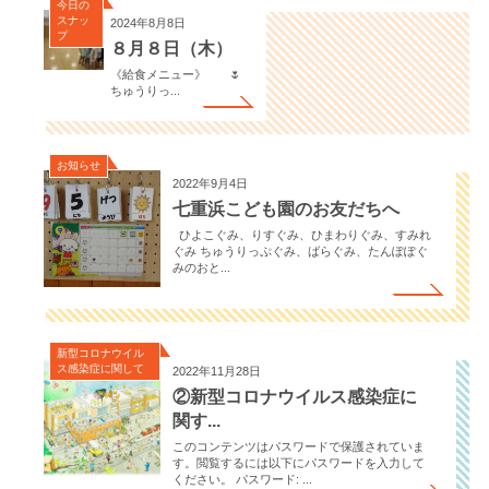
今日の
スナッ
2024年8月8日
プ
８月８日（木）
《給食メニュー》 🌷
ちゅうりっ...
お知らせ
2022年9月4日
七重浜こども園のお友だちへ
ひよこぐみ、りすぐみ、ひまわりぐみ、すみれ
ぐみ ちゅうりっぷぐみ、ばらぐみ、たんぽぽぐ
みのおと...
新型コロナウイル
ス感染症に関して
2022年11月28日
②新型コロナウイルス感染症に
関す...
このコンテンツはパスワードで保護されていま
す。閲覧するには以下にパスワードを入力して
ください。 パスワード: ...