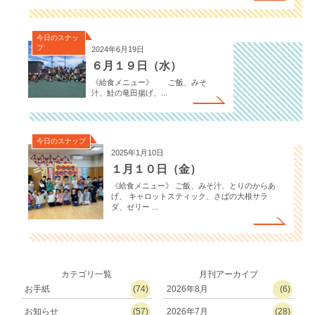
今日のスナッ
プ
2024年6月19日
６月１９日（水）
《給食メニュー》 ご飯、みそ
汁、鮭の竜田揚げ、...
今日のスナップ
2025年1月10日
１月１０日（金）
《給食メニュー》 ご飯、みそ汁、とりのからあ
げ、 キャロットスティック、さばの大根サラ
ダ、ゼリー ...
カテゴリ一覧
月刊アーカイブ
お手紙
(74)
2026年8月
(6)
お知らせ
(57)
2026年7月
(28)