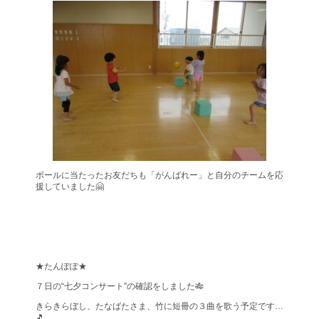
ボールに当たったお友だちも「がんばれー」と自分のチームを応
援していました🤗
★たんぽぽ★
７日の“七夕コンサート”の確認をしました🎋
きらきらぼし、たなばたさま、竹に短冊の３曲を歌う予定です…
🎵