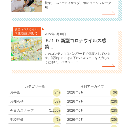
松菜） スパゲティサラダ、魚のコーンフレーク
焼...
新型コロナウイル
ス感染症に関して
2022年5月10日
５/１０ 新型コロナウイルス感
染...
このコンテンツはパスワードで保護されていま
す。閲覧するには以下にパスワードを入力して
ください。 パスワード: ...
カテゴリ一覧
月刊アーカイブ
お手紙
(74)
2026年8月
(6)
お知らせ
(57)
2026年7月
(28)
今日のスナップ
(1,255)
2026年6月
(28)
学校評価
(1)
2026年5月
(25)