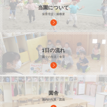
当園について
保育理念・園概要
1日の流れ
園での生活・食育
園舎
園内の写真・図面