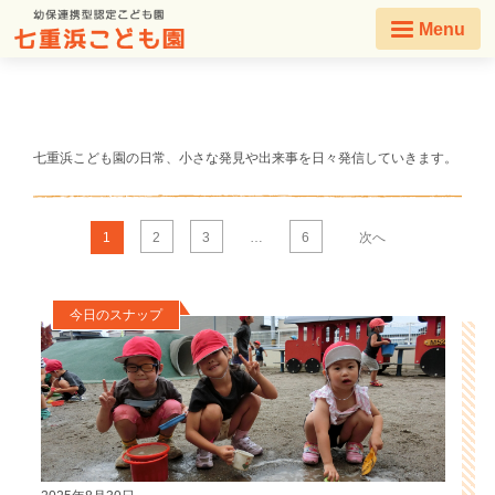
Menu
七重浜こども園の日常、小さな発見や出来事を日々発信していきます。
1
2
3
…
6
次へ
今日のスナップ