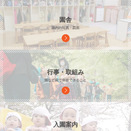
園舎
園内の写真・図面
行事・取組み
畑など園で体験できること
入園案内