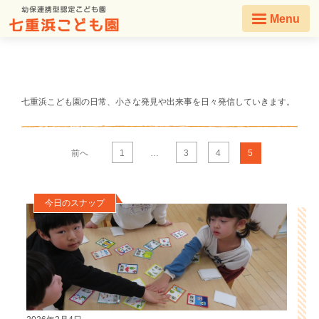
Menu
七重浜こども園の日常、小さな発見や出来事を日々発信していきます。
前へ
1
…
3
4
5
今日のスナップ