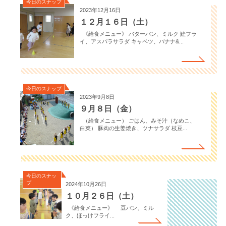
今日のスナップ
2023年12月16日
１２月１６日（土）
《給食メニュー》 バターパン、ミルク 鮭フラ
イ、アスパラサラダ キャベツ、バナナ&...
今日のスナップ
2023年9月8日
９月８日（金）
（給食メニュー） ごはん、みそ汁（なめこ、
白菜） 豚肉の生姜焼き、ツナサラダ 枝豆...
今日のスナッ
プ
2024年10月26日
１０月２６日（土）
《給食メニュー》 豆パン、ミル
ク、ほっけフライ...