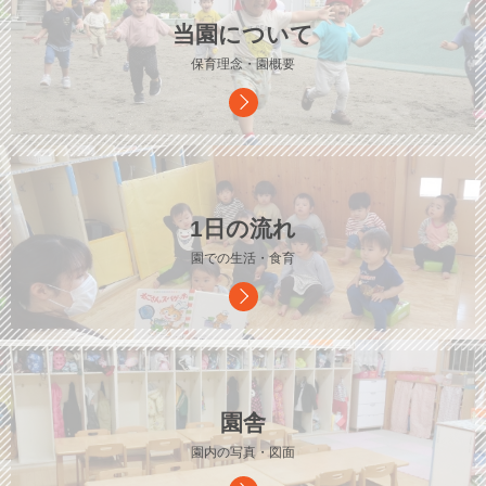
当園について
保育理念・園概要
1日の流れ
園での生活・食育
園舎
園内の写真・図面