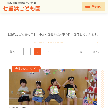
Menu
七重浜こども園の日常、小さな発見や出来事を日々発信していきます。
前へ
1
2
3
4
…
251
次へ
今日のスナップ