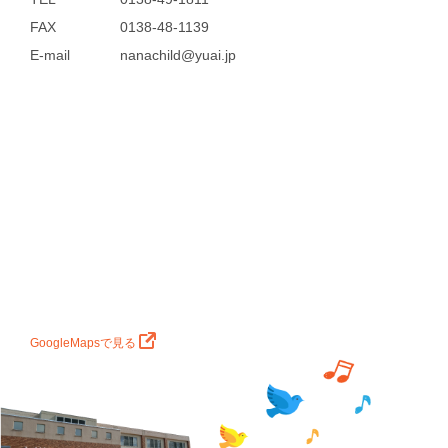
FAX
0138-48-1139
E-mail
nanachild@yuai.jp
GoogleMapsで見る