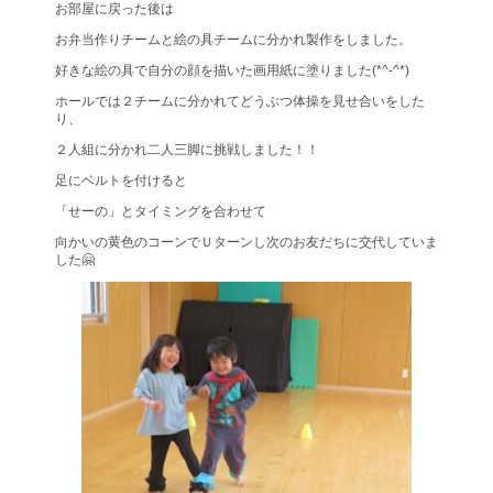
お部屋に戻った後は
お弁当作りチームと絵の具チームに分かれ製作をしました。
好きな絵の具で自分の顔を描いた画用紙に塗りました(*^-^*)
ホールでは２チームに分かれてどうぶつ体操を見せ合いをした
り、
２人組に分かれ二人三脚に挑戦しました！！
足にベルトを付けると
「せーの」とタイミングを合わせて
向かいの黄色のコーンでＵターンし次のお友だちに交代していま
した🤗