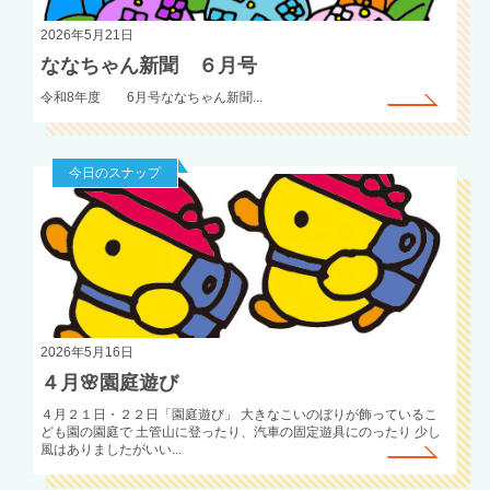
2026年5月21日
ななちゃん新聞 ６月号
令和8年度 6月号ななちゃん新聞...
今日のスナップ
2026年5月16日
４月🌸園庭遊び
４月２１日・２２日「園庭遊び」 大きなこいのぼりが飾っているこ
ども園の園庭で 土管山に登ったり、汽車の固定遊具にのったり 少し
風はありましたがいい...