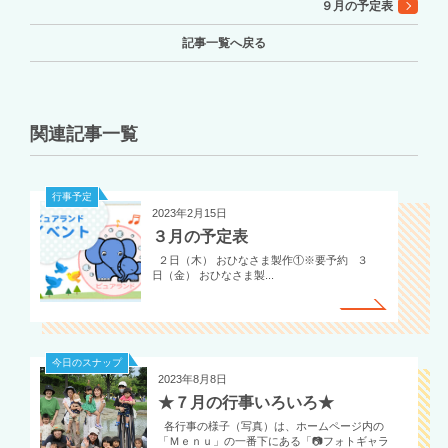
９月の予定表
記事一覧へ戻る
関連記事一覧
行事予定
2023年2月15日
３月の予定表
２日（木） おひなさま製作①※要予約 ３
日（金） おひなさま製...
今日のスナップ
2023年8月8日
★７月の行事いろいろ★
各行事の様子（写真）は、ホームページ内の
「Ｍｅｎｕ」の一番下にある「📷フォトギャラ