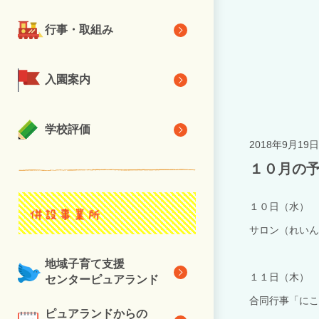
行事・取組み
入園案内
学校評価
2018年9月19日
１０月の
１０日（水）
サロン（れいん
地域子育て支援
１１日（木）
センターピュアランド
合同行事「にこ
ピュアランドからの