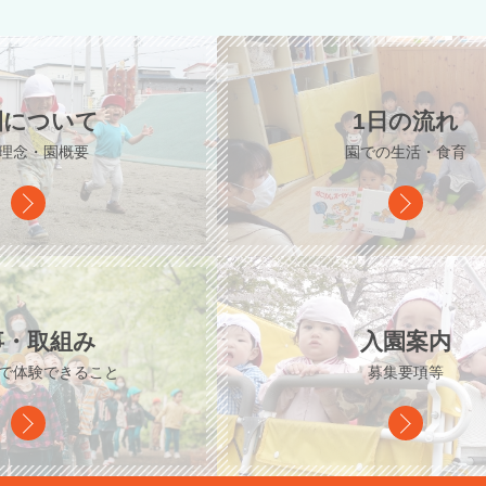
園について
1日の流れ
理念・園概要
園での生活・食育
事・取組み
入園案内
で体験できること
募集要項等