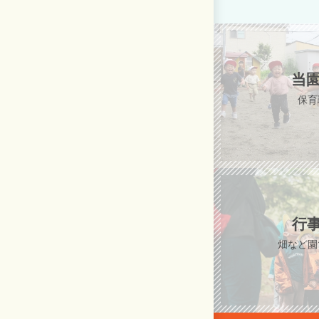
当
保育
行
畑など園