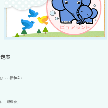
予定表
ぼ～３階和室）
にこ運動会」