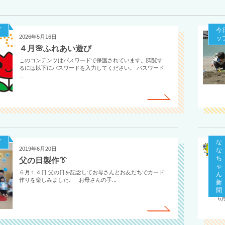
プ
今
2026年5月16日
ッ
４月🌸ふれあい遊び
このコンテンツはパスワードで保護されています。閲覧す
るには以下にパスワードを入力してください。 パスワード:
...
プ
な
2019年6月20日
2
な
2
ち
父の日製作👔
ゃ
６月１４日 父の日を記念してお母さんとお友だちでカード
ん
作りを楽しみました♩ お母さんの手...
新
聞
令
6月