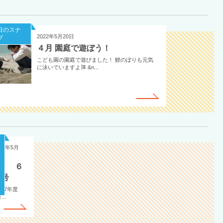
日のスナ
2022年5月20日
プ
４月 園庭で遊ぼう！
こども園の園庭で遊びました！ 鯉のぼりも元気
に泳いでいますよ🎏 &n...
025年5月
1日
R７ ６
月号
和7年度
...