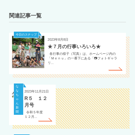
関連記事一覧
今日のスナップ
2023年8月8日
★７月の行事いろいろ★
各行事の様子（写真）は、ホームページ内の
「Ｍｅｎｕ」の一番下にある「📷フォトギャラ
リ...
な
な
2023年11月21日
ち
R５ １２
ゃ
ん
月号
新
聞
令和５年度
１２月...