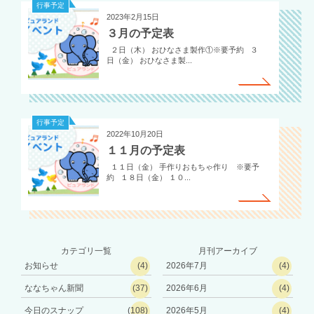
行事予定
2023年2月15日
３月の予定表
２日（木） おひなさま製作①※要予約 ３
日（金） おひなさま製...
行事予定
2022年10月20日
１１月の予定表
１１日（金） 手作りおもちゃ作り ※要予
約 １８日（金） １０...
カテゴリ一覧
月刊アーカイブ
お知らせ
(4)
2026年7月
(4)
ななちゃん新聞
(37)
2026年6月
(4)
今日のスナップ
(108)
2026年5月
(4)