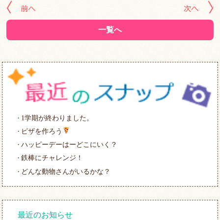
« 前の記事へ
次
一覧へ
1学期が終わりました。
ピザを作ろう
ハッピーデーはーどこにいく？
鉄棒にチャレンジ！
どんな動物さんがいるかな？
最近のお知らせ