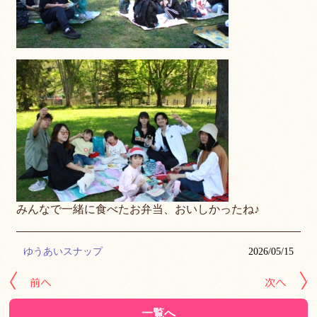
みんなで一緒に食べたお弁当、おいしかったね♪
ゆうあいスナップ
2026/05/15
« 前の記事へ
次
一覧へ