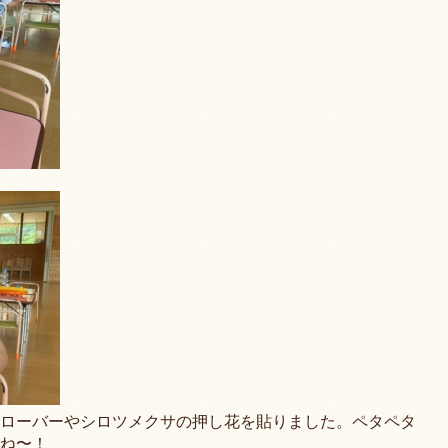
ローバーやシロツメクサの押し花を貼りました。ペタペタ
ね〜！