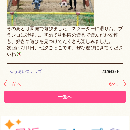
そのあとは園庭で遊びました。スクーターに滑り台、ブ
ランコに砂場…。初めて幼稚園の遊具で遊んだお友達
も、好きな遊びを見つけてたくさん楽しみました。
次回は7月1日、七夕ごっこです。ぜひ遊びにきてくださ
いね
ゆうあいスナップ
2026/06/10
« 前の記事へ
次
一覧へ