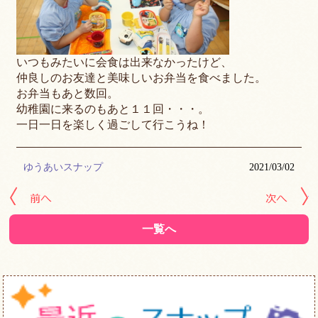
いつもみたいに会食は出来なかったけど、
仲良しのお友達と美味しいお弁当を食べました。
お弁当もあと数回。
幼稚園に来るのもあと１１回・・・。
一日一日を楽しく過ごして行こうね！
ゆうあいスナップ
2021/03/02
« 前の記事へ
次
一覧へ