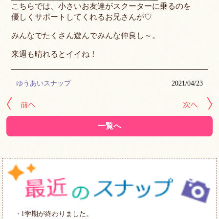
こちらでは、小さいお友達がスクーターに乗るのを
優しくサポートしてくれるお兄さんが♡
みんなでたくさん遊んでみんな仲良し～。
来週も晴れるとイイね！
ゆうあいスナップ
2021/04/23
« 前の記事へ
次
一覧へ
1学期が終わりました。