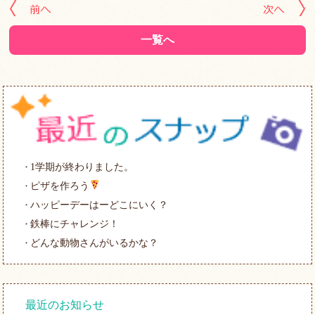
« 前の記事へ
次
一覧へ
1学期が終わりました。
ピザを作ろう
ハッピーデーはーどこにいく？
鉄棒にチャレンジ！
どんな動物さんがいるかな？
最近のお知らせ