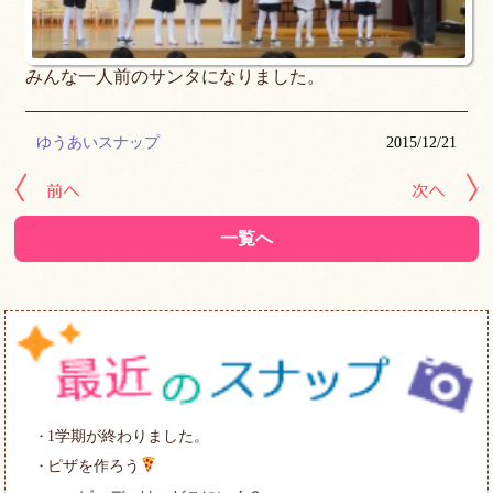
みんな一人前のサンタになりました。
ゆうあいスナップ
2015/12/21
« 前の記事へ
次
一覧へ
1学期が終わりました。
ピザを作ろう