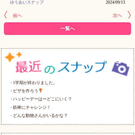
ゆうあいスナップ
2024/09/13
« 前の記事へ
次
一覧へ
1学期が終わりました。
ピザを作ろう
ハッピーデーはーどこにいく？
鉄棒にチャレンジ！
どんな動物さんがいるかな？