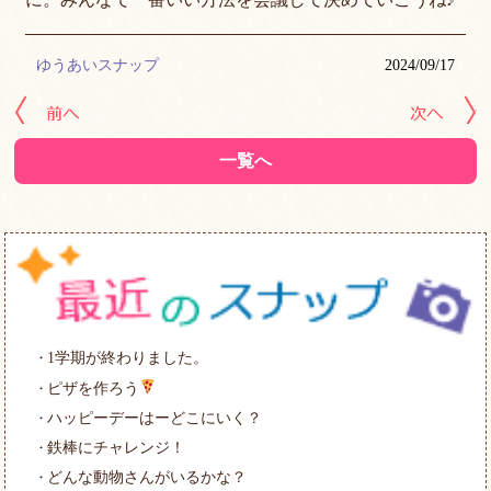
ゆうあいスナップ
2024/09/17
« 前の記事へ
次
一覧へ
1学期が終わりました。
ピザを作ろう
ハッピーデーはーどこにいく？
鉄棒にチャレンジ！
どんな動物さんがいるかな？