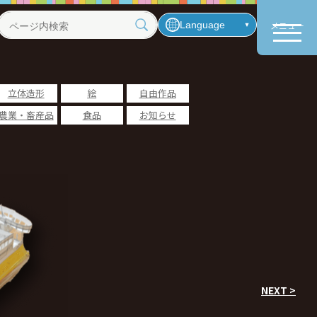
Language
メニュー
ペ
ー
ジ
内
立体造形
絵
自由作品
検
農業・畜産品
食品
お知らせ
索
NEXT >