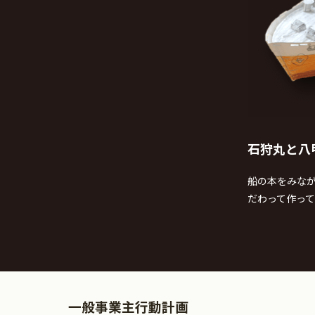
石狩丸と八
船の本をみな
だわって作っ
一般事業主行動計画