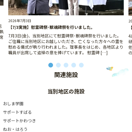
2026年7月3日
2
侶
【7/3実施】慰霊碑祭･獣魂碑祭を行いました。
執
7月3日(金)、当別地区にて慰霊碑祭･獣魂碑祭を行いました。
4
席
ご住職に当別地区にお越しいただき、亡くなった方々への霊を
慰める儀式が執り行われました。理事長をはじめ、各地区より
職員が出席して追悼の意を捧げています。 慰霊碑 […]
関連施設
当別地区の施設
おしま学園
サポートすばる
サポートかわつき
ねお・はろう