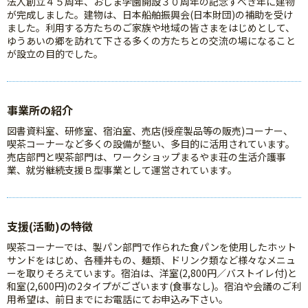
法人創立４５周年、おしま学園開設３０周年の記念すべき年に建物
が完成しました。建物は、日本船舶振興会(日本財団)の補助を受け
ました。利用する方たちのご家族や地域の皆さまをはじめとして、
ゆうあいの郷を訪れて下さる多くの方たちとの交流の場になること
が設立の目的でした。
事業所の紹介
図書資料室、研修室、宿泊室、売店(授産製品等の販売)コーナー、
喫茶コーナーなど多くの設備が整い、多目的に活用されています。
売店部門と喫茶部門は、ワークショップまるやま荘の生活介護事
業、就労継続支援Ｂ型事業として運営されています。
支援(活動)の特徴
喫茶コーナーでは、製パン部門で作られた食パンを使用したホット
サンドをはじめ、各種丼もの、麺類、ドリンク類など様々なメニュ
ーを取りそろえています。宿泊は、洋室(2,800円／バストイレ付)と
和室(2,600円)の2タイプがございます(食事なし)。宿泊や会議のご利
用希望は、前日までにお電話にてお申込み下さい。