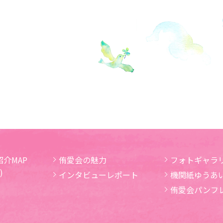
介MAP
侑愛会の魅力
フォトギャラ
)
インタビューレポート
機関紙ゆうあ
侑愛会パンフ