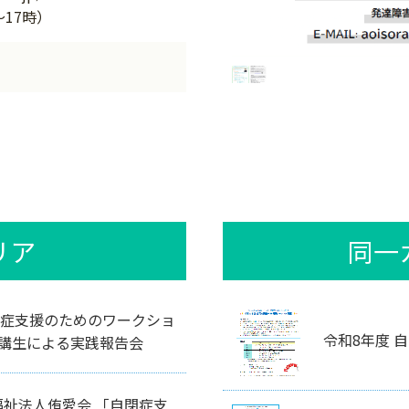
～17時）
リア
同一
閉症支援のためのワークショ
令和8年度 
講生による実践報告会
福祉法人侑愛会 「自閉症支