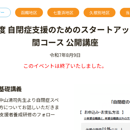
ナー
函館地区
七重浜地区
久根別地区
当
年度 自閉症支援のためのスタートア
間コース 公開講座
令和7年8月9日
このイベントは終了いたしました。
基礎講義
中山清司先生より自閉症スペ
方についてお話しいただきま
 支援者養成研修のフォロー