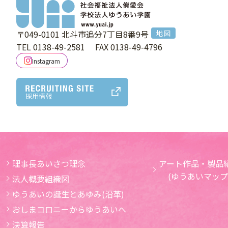
〒049-0101
北斗市追分7丁目8番9号
地図
TEL 0138-49-2581
FAX 0138-49-4796
Instagram
採用情報
理事長あいさつ理念
アート作品・製品紹
(ゆうあいマップ
法人概要組織図
ゆうあいの誕生とあゆみ(沿革)
おしまコロニーからゆうあいへ
決算報告