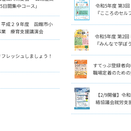
令和5年度 第3
5日間集中コース」
『こころのセル
 平成２９年度 函館市小
事業 療育支援講演会
令和5年度 第2
『みんなで学ぼ
リフレッシュしましょう！
すてっぷ登録者向
職場定着のための
【2/9開催】令
絡協議会就労支