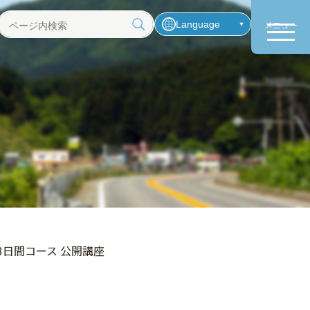
Language
メニュー
ペ
ー
ジ
内
検
索
3日間コース 公開講座