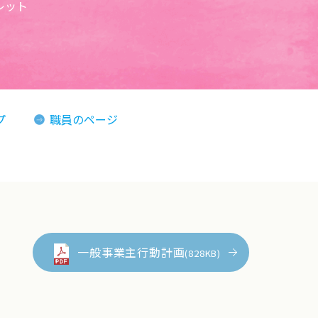
レット
プ
職員のページ
一般事業主行動計画
(828KB)