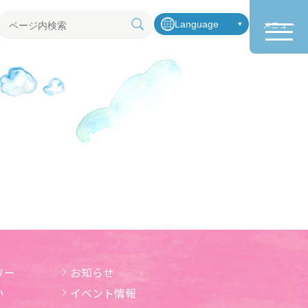
Language
メニュー
ペ
ー
ジ
内
検
索
リー
お知らせ
い
イベント情報