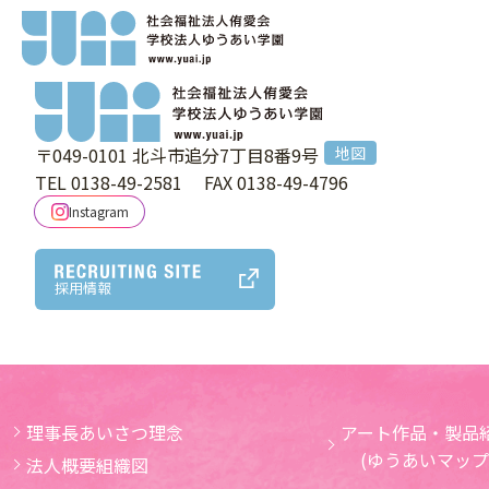
index.php
〒049-0101
北斗市追分7丁目8番9号
地図
TEL 0138-49-2581
FAX 0138-49-4796
Instagram
採用情報
理事長あいさつ理念
アート作品・製品紹
(ゆうあいマップ
法人概要組織図