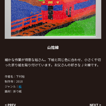
山陰線
細かな作業が得意な裕さん。下絵と同じ色に合わせ、小さく千切
った折り紙を貼り付けています。お父さんの好きなＪＲ線です。
作者名：
下村裕
制作年：
2018
ジャンル：
絵
画材：
折り紙
< PREV
NEXT >