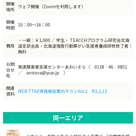
開催
ウェブ開催（Zoomを利用します）
場所
開催
10：00～16：00
時間
・一般：￥1,000 ／ 学生・ TEACCHプログラム研究会北海
費用
道支部会員・北海道強度行動障がい支援者養成研修修了者：
無料
お問
発達障害者支援センターあおいそら（ 0138‐46‐0851
合せ
／ aoisora@yuai.jp ）
先
関連
WEB TTAP実践報告案内チラシVol.2 R3,3,13
資料
同一エリア