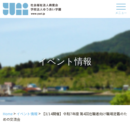
メニュー
イベント情報
>
>
Home
イベント情報
【3/14開催】令和7年度 第4回在職者向け職場定着のた
めの交流会