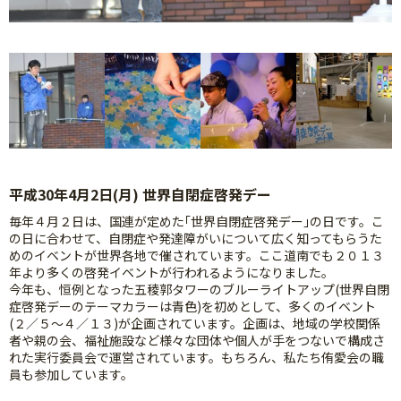
平成30年4月2日(月) 世界自閉症啓発デー
毎年４月２日は、国連が定めた｢世界自閉症啓発デー｣の日です。こ
の日に合わせて、自閉症や発達障がいについて広く知ってもらうた
めのイベントが世界各地で催されています。ここ道南でも２０１３
年より多くの啓発イベントが行われるようになりました。
今年も、恒例となった五稜郭タワーのブルーライトアップ(世界自閉
症啓発デーのテーマカラーは青色)を初めとして、多くのイベント
(２／５～４／１３)が企画されています。企画は、地域の学校関係
者や親の会、福祉施設など様々な団体や個人が手をつないで構成さ
れた実行委員会で運営されています。もちろん、私たち侑愛会の職
員も参加しています。