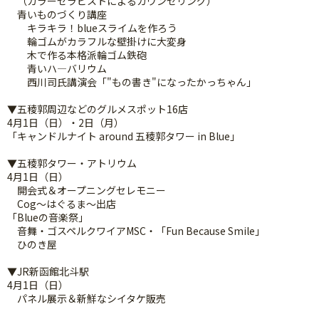
（カラーセラピストによるカウンセリング）
青いものづくり講座
キラキラ！blueスライムを作ろう
輪ゴムがカラフルな壁掛けに大変身
木で作る本格派輪ゴム鉄砲
青いハ―バリウム
西川司氏講演会「"もの書き"になったかっちゃん」
▼五稜郭周辺などのグルメスポット16店
4月1日（日）・2日（月）
「キャンドルナイト around 五稜郭タワー in Blue」
▼五稜郭タワー・アトリウム
4月1日（日）
開会式＆オープニングセレモニー
Cog～はぐるま～出店
「Blueの音楽祭」
音舞・ゴスペルクワイアMSC・「Fun Because Smile」
ひのき屋
▼JR新函館北斗駅
4月1日（日）
パネル展示＆新鮮なシイタケ販売