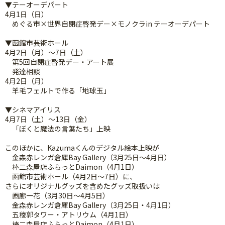
▼テーオーデパート
4月1日（日）
めぐる市×世界自閉症啓発デー×モノクラin テーオーデパート
▼函館市芸術ホール
4月2日（月）～7日（土）
第5回自閉症啓発デー・アート展
発達相談
4月2日（月）
羊毛フェルトで作る「地球玉」
▼シネマアイリス
4月7日（土）～13日（金）
「ぼくと魔法の言葉たち」上映
このほかに、Kazumaくんのデジタル絵本上映が
金森赤レンガ倉庫Bay Gallery（3月25日～4月日）
棒二森屋店ふらっとDaimon（4月1日）
函館市芸術ホール（4月2日～7日）に、
さらにオリジナルグッズを含めたグッズ取扱いは
画廊一花（3月30日～4月5日）
金森赤レンガ倉庫Bay Gallery（3月25日・4月1日）
五稜郭タワー・アトリウム（4月1日）
棒二森屋店ふらっとDaimon（4月1日）