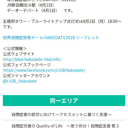
JR新函館北斗駅（4月1日）
デーオーデパート（4月1日） です。
五稜郭タワー・ブルーライトアップ点灯式は4月2日（月）18:00～
です。
世界自閉症啓発デー in HAKODATE2018 リーフレット
＜公式情報＞
公式ウェブサイト
http://blue.hakodate-hkd.info/
公式フェイスブックページ
https://www.facebook.com/LIUBHakodate/
公式ツイッターアカウント
@LIUB_Hakodate
同一エリア
自閉症者の就労に向けて～アセスメントに基づく支援～
自閉症児者の Quality of Life ～思う存分！自閉症支援 第３