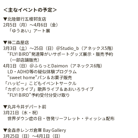
＜主なイベントの予定＞
▼北陸銀行五稜郭支店
2月5日（月）～4月6日（金）
「ゆうあい」アート展
▼棒二森屋店
3月3日（土）～25日（日）＠Studio_b（アネックス5階）
"FLY! BIRD"発達障がいサポートグッズ展示・販売予約
（一部店舗販売）
4月1日（日）＠ふらっとDaimon（アネックス6階）
LD・ADHD等の疑似体験プログラム
"sweet home"パン＆お菓子販売
「ハッピー」こどもイベントサークル
「カポ☆ライブ」歌声ライブ＆あおいろライブ
"FLY! BIRD"予約受付分受け取り
▼丸井今井デパート前
3月21日（水・祝）
世界ダウン症の日・啓発リーフレット・ティッシュ配布
▼金森赤レンガ倉庫 Bay Gallery
3月25日（日）～4月1日（日）