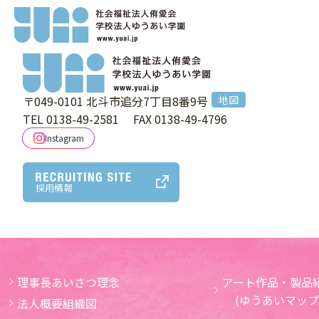
index.php
〒049-0101
北斗市追分7丁目8番9号
地図
TEL 0138-49-2581
FAX 0138-49-4796
Instagram
採用情報
理事長あいさつ理念
アート作品・製品紹
(ゆうあいマップ
法人概要組織図