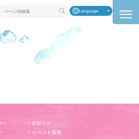
Language
メニュー
ペ
ー
ジ
内
検
索
リー
お知らせ
い
イベント情報