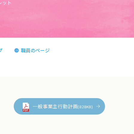
レット
プ
職員のページ
一般事業主行動計画
(828KB)