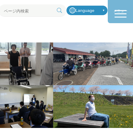
Language
メニュー
ペ
ー
ジ
内
検
索