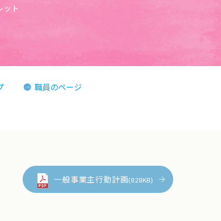
レット
プ
職員のページ
一般事業主行動計画
(828KB)