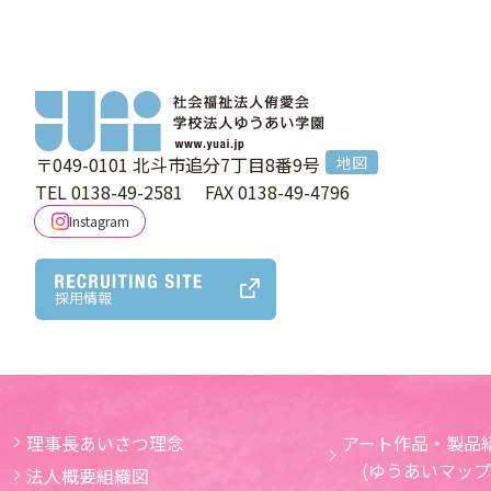
〒049-0101
北斗市追分7丁目8番9号
地図
TEL 0138-49-2581
FAX 0138-49-4796
Instagram
採用情報
理事長あいさつ理念
アート作品・製品紹
(ゆうあいマップ
法人概要組織図