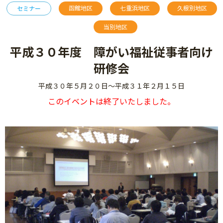
函館地区
七重浜地区
久根別地区
セミナー
当別地区
平成３０年度 障がい福祉従事者向け
研修会
平成３０年５月２０日～平成３１年２月１５日
このイベントは終了いたしました。