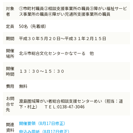
対象
①市町村職員②相談支援事業所の職員③障がい福祉サービ
者
ス事業所の職員④障がい児通所支援事業所の職員
定員
50名（先着順）
期間
平成３０年５月２０日～平成３１年２月１５日
開催
北斗市総合文化センターかなでーる 他
場所
開催
１３：３０～１５：３０
時間
費用
無料
お問
渡島圏域障がい者総合相談支援センターめい（担当：道
合せ
下・村上） ＴＥＬ:0138-47-3046
先
開催要領（8月17日修正）
関連
資料
申込み用紙（8月17日修正）