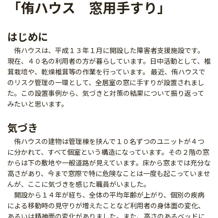
「侑ハウス 窓用手すり」
はじめに
侑ハウスは、平成１３年１月に開設した障害者支援施設です。
現在、４０名の利用者の方が暮らしています。日中活動として、椎
茸栽培や、乾燥椎茸等の作業を行っています。 最近、侑ハウスで
のリスク管理の一環として、全居室の窓に手すりが設置されまし
た。この設置事例から、気づきと対策の結果について振り返って
みたいと思います。
気づき
侑ハウスの建物は管理棟を挟んで１０名ずつのユニットが４つ
に分かれて、すべて個室という構造になっています。その２階の窓
からは下の敷地や一般道路が見えています。床から窓までは充分な
高さがあり、今まで窓際で特に危険なことは一度も起こっていませ
んが、ここに気づきを感じた職員がいました。
開設から１４年が経ち、全体の平均年齢が上がり、個別の疾病
による移動時の見守りが増えたことなど利用者の身体面の変化、
あるいは精神面の変化がありました。また、高さのあるベッドに