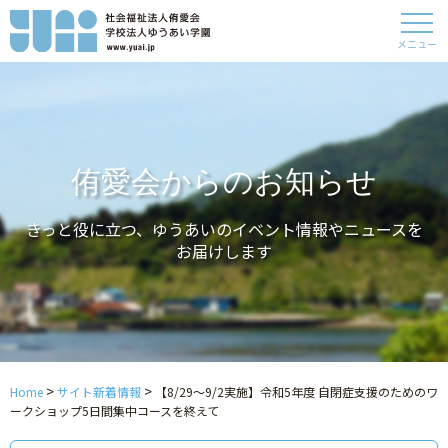
メニュー
侑愛会からのお知らせ
きっと役に立つ、ゆうあいのイベント情報やニュースを
お届けします
>
>
Home
サイト新着情報
【8/29～9/2実施】令和5年度 自閉症支援のためのワ
ークショップ5日間集中コースを終えて