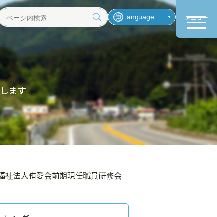
Language
メニュー
ペ
ー
ジ
内
検
索
します
会福祉法人侑愛会前期現任職員研修会