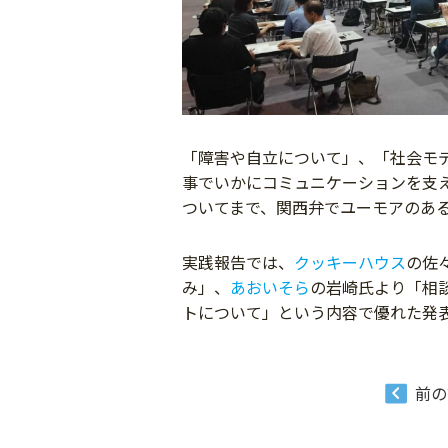
「障害や自立について」、「社会モ
事でいかにコミュニケーションを支
ついてまで、関西弁でユーモアのある
実践報告では、
クッキーハウス
の佐
み」、
あおいそら
の岩崎氏より
「
相
トについて」という内容で優れた発
前の