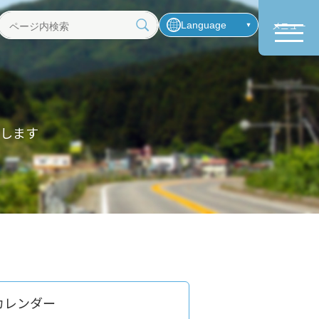
Language
メニュー
ペ
ー
ジ
内
検
索
します
カレンダー