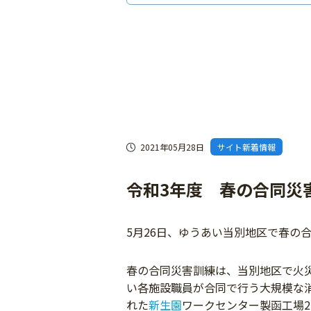
2021年05月28日
サイト新着情報
令和3年度 春の合同災
5月26日、ゆうあい当別地区で春の
春の合同災害訓練は、当別地区で火
い各施設職員が合同で行う大規模な
れた
新生園
ワークセンター製函工場