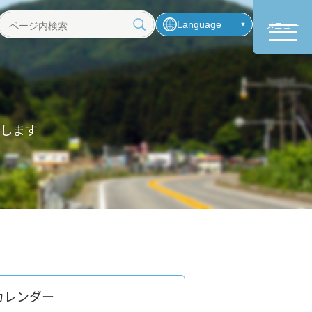
Language
メニュー
ペ
ー
ジ
内
検
索
します
カレンダー