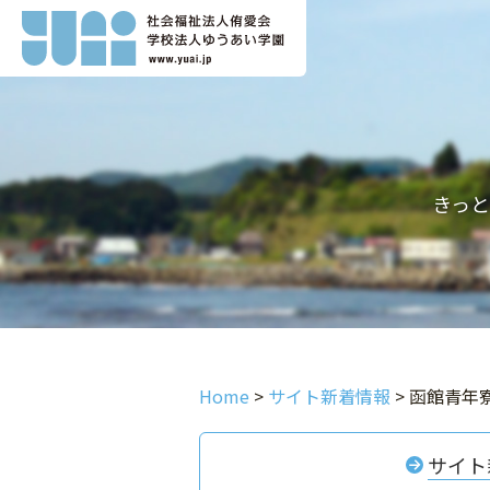
きっ
Home
>
サイト新着情報
>
函館青年寮
サイト