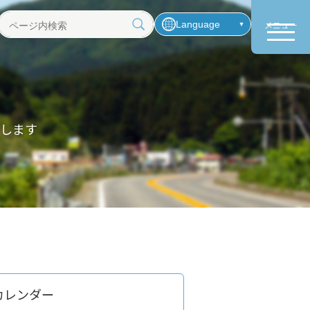
Language
メニュー
ペ
ー
ジ
内
検
索
します
カレンダー