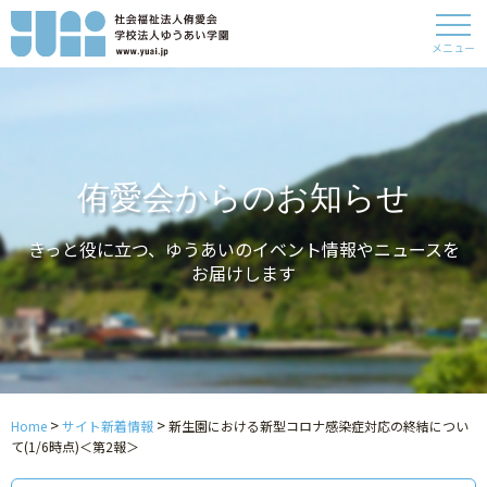
メニュー
侑愛会からのお知らせ
きっと役に立つ、ゆうあいのイベント情報やニュースを
お届けします
>
>
Home
サイト新着情報
新生園における新型コロナ感染症対応の終結につい
て(1/6時点)＜第2報＞