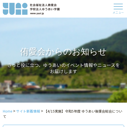
メニュー
侑愛会からのお知らせ
きっと役に立つ、ゆうあいのイベント情報やニュースを
お届けします
>
>
Home
サイト新着情報
【4/15実施】令和5年度 ゆうあい後援会総会につい
て