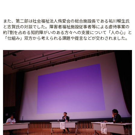
また、第二部は社会福祉法人侑愛会の総合施設長である祐川暢生氏
と志賀氏の対談でした。障害者福祉施設従事者等による虐待事案の
約7割を占める知的障がいのある方々への支援について「人の心」と
「仕組み」双方から考えられる課題や提言などが交わされました。