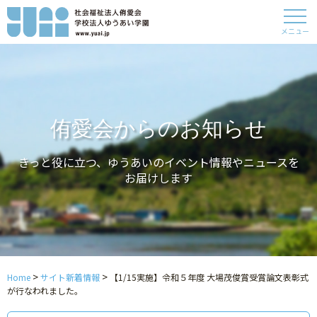
メニュー
侑愛会からのお知らせ
きっと役に立つ、ゆうあいのイベント情報やニュースを
お届けします
>
>
Home
サイト新着情報
【1/15実施】令和５年度 大場茂俊賞受賞論文表彰式
が行なわれました。