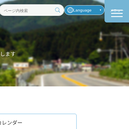
Language
メニュー
ペ
ー
ジ
内
検
索
します
！
カレンダー