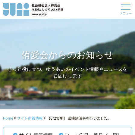
メニュー
侑愛会からのお知らせ
きっと役に立つ、ゆうあいのイベント情報やニュースを
お届けします
>
>
Home
サイト新着情報
【6/2実施】 医療講演会を行いました。
サイト新着情報
アート作品・製品（一覧）